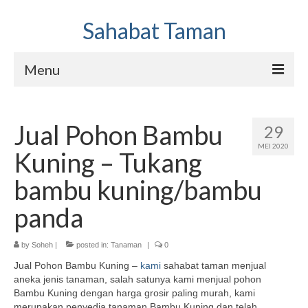
Sahabat Taman
Menu
Jasa Pembuatan Taman dan Kolam
Jual Pohon Bambu
29
Hubungi Kami
MEI 2020
Kuning – Tukang
Sahabat Taman Galery
bambu kuning/bambu
panda
by
Soheh
|
posted in:
Tanaman
|
0
Jual Pohon Bambu Kuning –
kami
sahabat taman menjual
aneka jenis tanaman, salah satunya kami menjual pohon
Bambu Kuning dengan harga grosir paling murah, kami
merupakan penyedia tanaman Bambu Kuning dan telah