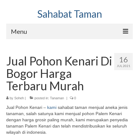
Sahabat Taman
Menu
Jasa Pembuatan Taman dan Kolam
Jual Pohon Kenari Di
16
Hubungi Kami
JUL 2021
Bogor Harga
Sahabat Taman Galery
Terbaru Murah
by
Soheh
|
posted in:
Tanaman
|
0
Jual Pohon Kenari –
kami
sahabat taman menjual aneka jenis
tanaman, salah satunya kami menjual pohon Palem Kenari
dengan harga grosir paling murah, kami merupakan penyedia
tanaman Palem Kenari dan telah mendistribusikan ke seluruh
wilayah di indonesia.