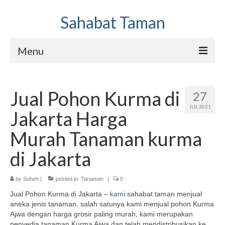
Sahabat Taman
Menu
Jasa Pembuatan Taman dan Kolam
Jual Pohon Kurma di
27
Hubungi Kami
JUL 2021
Jakarta Harga
Sahabat Taman Galery
Murah Tanaman kurma
di Jakarta
by
Soheh
|
posted in:
Tanaman
|
0
Jual Pohon Kurma di Jakarta –
kami
sahabat taman menjual
aneka jenis tanaman, salah satunya kami menjual pohon Kurma
Ajwa dengan harga grosir paling murah, kami merupakan
penyedia tanaman Kurma Ajwa dan telah mendistribusikan ke