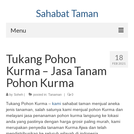
Sahabat Taman
Menu
Jasa Pembuatan Taman dan Kolam
Tukang Pohon
18
Hubungi Kami
FEB 2021
Kurma – Jasa Tanam
Sahabat Taman Galery
Pohon Kurma
by
Soheh
|
posted in:
Tanaman
|
0
Tukang Pohon Kurma –
kami
sahabat taman menjual aneka
jenis tanaman, salah satunya kami menjual pohon Kurma dan
melayani jasa penanaman pohon kurma langsung ke lokasi
anda yang pastinya dengan harga grosir paling murah, kami
merupakan penyedia tanaman Kurma Ajwa dan telah
mendistribusikan ke seluruh wilayah di indonesia.